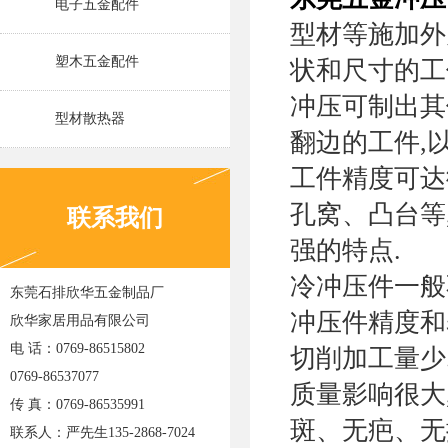
电子五金配件
型材等施加外
塑木五金配件
状和尺寸的工
冲压可制出其
型材散热器
翻边的工件,
工件精度可达
孔窝、凸台等
联系我们
强的特点.
冷冲压件一般
东莞石排欣华五金制品厂
冲压件精度和
欣华家居用品有限公司
电 话：0769-86515802
切削加工量少
0769-86537077
质量影响很大
传 真：0769-86535991
斑、无疤、无
联系人：严先生135-2868-7024