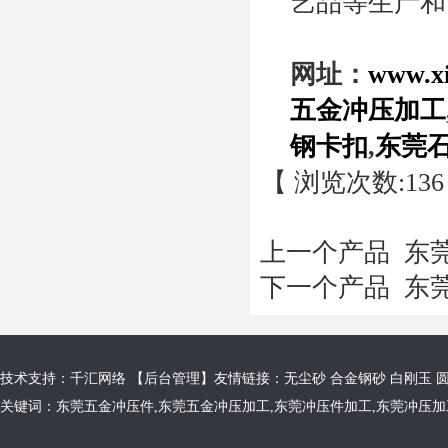
艺品等生产和
网址：
www.x
五金冲压加工
钢卡扣
,
东莞
【 浏览次数:
136
上一个产品
东莞
下一个产品
东莞
技术支持：千汇网络 【
后台管理
】友情链接：
无尘砂
合金钢砂
白刚玉
关键词：
东莞五金冲压件
,
东莞五金冲压加工
,
东莞冲压件加工
,
东莞冲压加