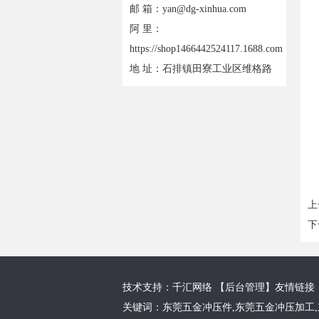
邮 箱：yan@dg-xinhua.com
阿 里：
https://shop1466442524117.1688.com
地 址：石排镇田寮工业区维格路
上
下
技术支持：千汇网络 【
后台管理
】友情链接
关键词：
东莞五金冲压件
,
东莞五金冲压加工
,