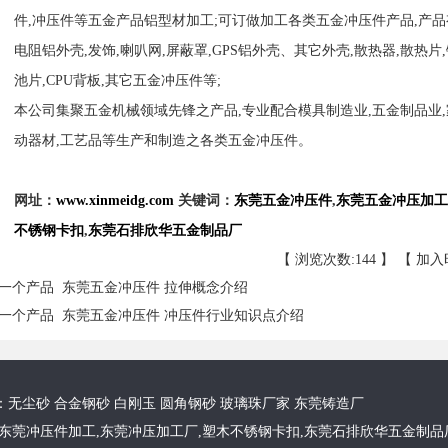
件,冲压件等五金产品铝型材加工;可订做加工各类五金冲压件产品,产品
电阻铝外壳,发饰,喇叭网,屏蔽罩,GPS铝外壳、其它外壳,散热器,散热片
池片,CPU背板,其它五金冲压件等;
本公司集聚五金机械领域先锋之产品,专业配合模具制造业,五金制品业,家
动器材,工艺品等生产和制造之各类五金冲压件。
网址：
www.xinmeidg.com
关键词：
东莞五金冲压件
,
东莞五金冲压加工
不锈钢卡扣
,
东莞石排欣华五金制品厂
【 浏览次数:
144 】 【 加入时
一个产品
东莞五金冲压件 拉伸概念介绍
一个产品
东莞五金冲压件 冲压件行业知识点介绍
：
无尘砂
合金钢砂
白刚玉
圆角钢砂
玻璃珠厂家
东莞铸造厂
东莞冲压件加工
,
东莞冲压加工厂
,
塑木不锈钢卡扣
,
东莞石排欣华五金制品