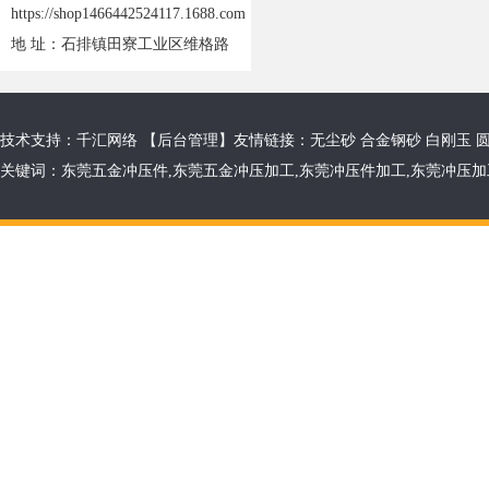
https://shop1466442524117.1688.com
地 址：石排镇田寮工业区维格路
技术支持：千汇网络 【
后台管理
】友情链接：
无尘砂
合金钢砂
白刚玉
关键词：
东莞五金冲压件
,
东莞五金冲压加工
,
东莞冲压件加工
,
东莞冲压加