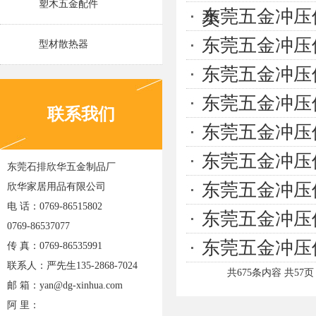
塑木五金配件
东莞五金冲压
类
东莞五金冲压
型材散热器
东莞五金冲压
东莞五金冲压
联系我们
东莞五金冲压
东莞五金冲压
东莞石排欣华五金制品厂
东莞五金冲压
欣华家居用品有限公司
电 话：0769-86515802
东莞五金冲压
0769-86537077
东莞五金冲压
传 真：0769-86535991
联系人：严先生135-2868-7024
共675条内容 共57
邮 箱：yan@dg-xinhua.com
阿 里：