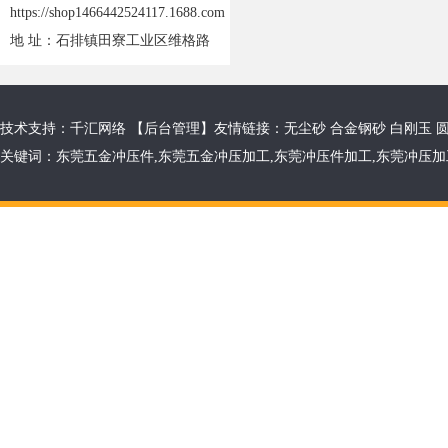
https://shop1466442524117.1688.com
地 址：石排镇田寮工业区维格路
技术支持：千汇网络 【
后台管理
】友情链接：
无尘砂
合金钢砂
白刚玉
关键词：
东莞五金冲压件
,
东莞五金冲压加工
,
东莞冲压件加工
,
东莞冲压加